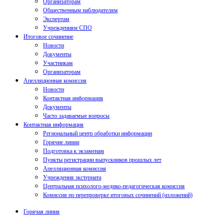
Организаторам
Общественным наблюдателям
Экспертам
Учреждениям СПО
Итоговое сочинение
Новости
Документы
Участникам
Организаторам
Апелляционная комиссия
Новости
Контактная информация
Документы
Часто задаваемые вопросы
Контактная информация
Региональный центр обработки информации
Горячие линии
Подготовка к экзаменам
Пункты регистрации выпускников прошлых лет
Апелляционная комиссия
Учреждения экстерната
Центральная психолого-медико-педагогическая комиссия
Комиссия по перепроверке итоговых сочинений (изложений)
Горячая линия