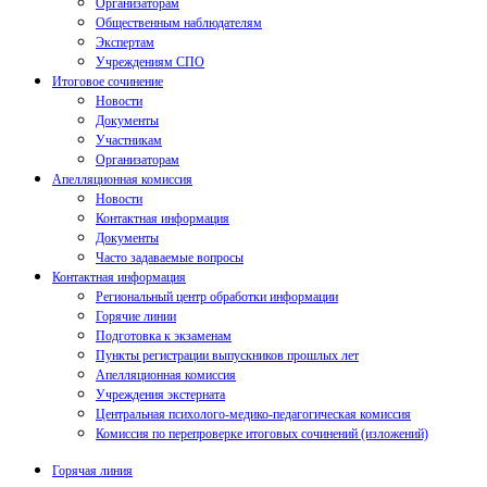
Организаторам
Общественным наблюдателям
Экспертам
Учреждениям СПО
Итоговое сочинение
Новости
Документы
Участникам
Организаторам
Апелляционная комиссия
Новости
Контактная информация
Документы
Часто задаваемые вопросы
Контактная информация
Региональный центр обработки информации
Горячие линии
Подготовка к экзаменам
Пункты регистрации выпускников прошлых лет
Апелляционная комиссия
Учреждения экстерната
Центральная психолого-медико-педагогическая комиссия
Комиссия по перепроверке итоговых сочинений (изложений)
Горячая линия