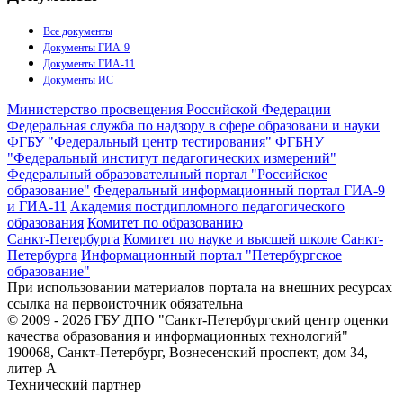
Все документы
Документы ГИА-9
Документы ГИА-11
Документы ИС
Министерство просвещения Российской Федерации
Федеральная служба по надзору в сфере образовани и науки
ФГБУ "Федеральный центр тестирования"
ФГБНУ
"Федеральный институт педагогических измерений"
Федеральный образовательный портал "Российское
образование"
Федеральный информационный портал ГИА-9
и ГИА-11
Академия постдипломного педагогического
образования
Комитет по образованию
Санкт-Петербурга
Комитет по науке и высшей школе Санкт-
Петербурга
Информационный портал "Петербургское
образование"
При использовании материалов портала на внешних ресурсах
ссылка на первоисточник обязательна
© 2009 - 2026 ГБУ ДПО "Санкт-Петербургский центр оценки
качества образования и информационных технологий"
190068, Санкт-Петербург, Вознесенский проспект, дом 34,
литер А
Технический партнер