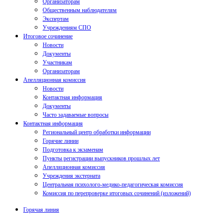
Организаторам
Общественным наблюдателям
Экспертам
Учреждениям СПО
Итоговое сочинение
Новости
Документы
Участникам
Организаторам
Апелляционная комиссия
Новости
Контактная информация
Документы
Часто задаваемые вопросы
Контактная информация
Региональный центр обработки информации
Горячие линии
Подготовка к экзаменам
Пункты регистрации выпускников прошлых лет
Апелляционная комиссия
Учреждения экстерната
Центральная психолого-медико-педагогическая комиссия
Комиссия по перепроверке итоговых сочинений (изложений)
Горячая линия