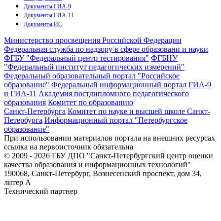
Документы ГИА-9
Документы ГИА-11
Документы ИС
Министерство просвещения Российской Федерации
Федеральная служба по надзору в сфере образовани и науки
ФГБУ "Федеральный центр тестирования"
ФГБНУ
"Федеральный институт педагогических измерений"
Федеральный образовательный портал "Российское
образование"
Федеральный информационный портал ГИА-9
и ГИА-11
Академия постдипломного педагогического
образования
Комитет по образованию
Санкт-Петербурга
Комитет по науке и высшей школе Санкт-
Петербурга
Информационный портал "Петербургское
образование"
При использовании материалов портала на внешних ресурсах
ссылка на первоисточник обязательна
© 2009 - 2026 ГБУ ДПО "Санкт-Петербургский центр оценки
качества образования и информационных технологий"
190068, Санкт-Петербург, Вознесенский проспект, дом 34,
литер А
Технический партнер