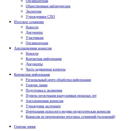
Организаторам
Общественным наблюдателям
Экспертам
Учреждениям СПО
Итоговое сочинение
Новости
Документы
Участникам
Организаторам
Апелляционная комиссия
Новости
Контактная информация
Документы
Часто задаваемые вопросы
Контактная информация
Региональный центр обработки информации
Горячие линии
Подготовка к экзаменам
Пункты регистрации выпускников прошлых лет
Апелляционная комиссия
Учреждения экстерната
Центральная психолого-медико-педагогическая комиссия
Комиссия по перепроверке итоговых сочинений (изложений)
Горячая линия