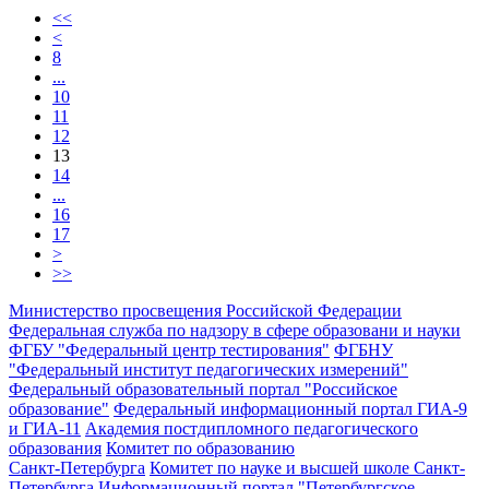
<<
<
8
...
10
11
12
13
14
...
16
17
>
>>
Министерство просвещения Российской Федерации
Федеральная служба по надзору в сфере образовани и науки
ФГБУ "Федеральный центр тестирования"
ФГБНУ
"Федеральный институт педагогических измерений"
Федеральный образовательный портал "Российское
образование"
Федеральный информационный портал ГИА-9
и ГИА-11
Академия постдипломного педагогического
образования
Комитет по образованию
Санкт-Петербурга
Комитет по науке и высшей школе Санкт-
Петербурга
Информационный портал "Петербургское