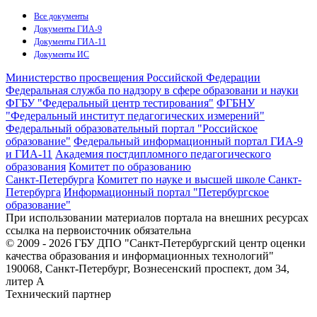
Все документы
Документы ГИА-9
Документы ГИА-11
Документы ИС
Министерство просвещения Российской Федерации
Федеральная служба по надзору в сфере образовани и науки
ФГБУ "Федеральный центр тестирования"
ФГБНУ
"Федеральный институт педагогических измерений"
Федеральный образовательный портал "Российское
образование"
Федеральный информационный портал ГИА-9
и ГИА-11
Академия постдипломного педагогического
образования
Комитет по образованию
Санкт-Петербурга
Комитет по науке и высшей школе Санкт-
Петербурга
Информационный портал "Петербургское
образование"
При использовании материалов портала на внешних ресурсах
ссылка на первоисточник обязательна
© 2009 - 2026 ГБУ ДПО "Санкт-Петербургский центр оценки
качества образования и информационных технологий"
190068, Санкт-Петербург, Вознесенский проспект, дом 34,
литер А
Технический партнер