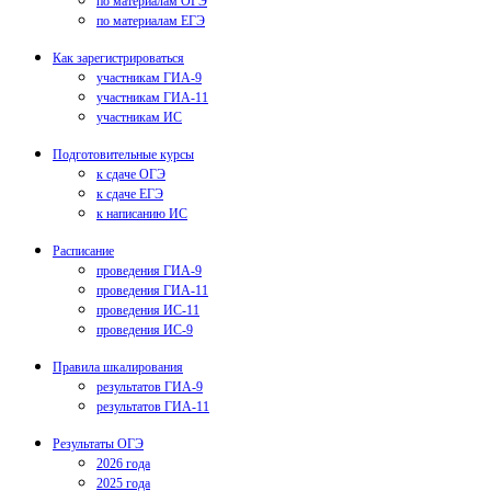
по материалам ОГЭ
по материалам ЕГЭ
Как зарегистрироваться
участникам ГИА-9
участникам ГИА-11
участникам ИС
Подготовительные курсы
к сдаче ОГЭ
к сдаче ЕГЭ
к написанию ИС
Расписание
проведения ГИА-9
проведения ГИА-11
проведения ИС-11
проведения ИС-9
Правила шкалирования
результатов ГИА-9
результатов ГИА-11
Результаты ОГЭ
2026 года
2025 года