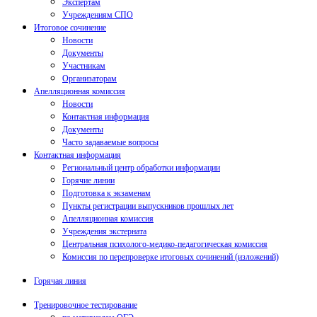
Экспертам
Учреждениям СПО
Итоговое сочинение
Новости
Документы
Участникам
Организаторам
Апелляционная комиссия
Новости
Контактная информация
Документы
Часто задаваемые вопросы
Контактная информация
Региональный центр обработки информации
Горячие линии
Подготовка к экзаменам
Пункты регистрации выпускников прошлых лет
Апелляционная комиссия
Учреждения экстерната
Центральная психолого-медико-педагогическая комиссия
Комиссия по перепроверке итоговых сочинений (изложений)
Горячая линия
Тренировочное тестирование