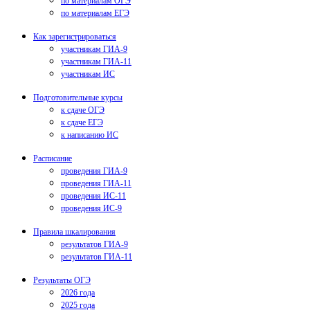
по материалам ОГЭ
по материалам ЕГЭ
Как зарегистрироваться
участникам ГИА-9
участникам ГИА-11
участникам ИС
Подготовительные курсы
к сдаче ОГЭ
к сдаче ЕГЭ
к написанию ИС
Расписание
проведения ГИА-9
проведения ГИА-11
проведения ИС-11
проведения ИС-9
Правила шкалирования
результатов ГИА-9
результатов ГИА-11
Результаты ОГЭ
2026 года
2025 года