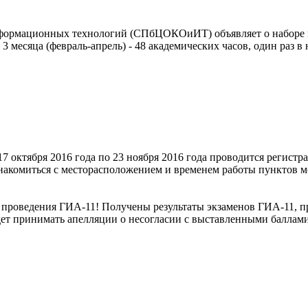
информационных технологий (СПбЦОКОиИТ) объявляет о наборе 
 месяца (февраль-апрель) - 48 академических часов, один раз в 
 октября 2016 года по 23 ноября 2016 года проводится регистр
знакомиться с месторасположением и временем работы пунктов
 проведения ГИА-11! Получены результаты экзаменов ГИА-11, п
т принимать апелляции о несогласии с выставленными баллами 27