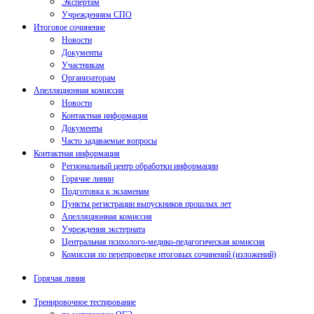
Экспертам
Учреждениям СПО
Итоговое сочинение
Новости
Документы
Участникам
Организаторам
Апелляционная комиссия
Новости
Контактная информация
Документы
Часто задаваемые вопросы
Контактная информация
Региональный центр обработки информации
Горячие линии
Подготовка к экзаменам
Пункты регистрации выпускников прошлых лет
Апелляционная комиссия
Учреждения экстерната
Центральная психолого-медико-педагогическая комиссия
Комиссия по перепроверке итоговых сочинений (изложений)
Горячая линия
Тренировочное тестирование