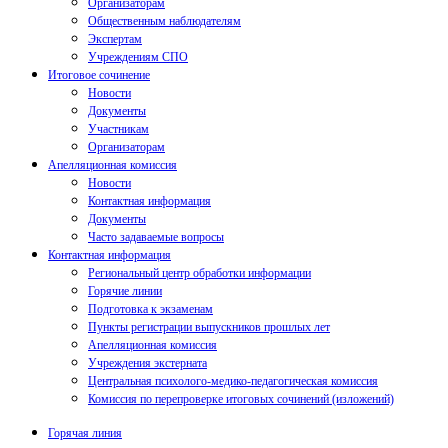
Организаторам
Общественным наблюдателям
Экспертам
Учреждениям СПО
Итоговое сочинение
Новости
Документы
Участникам
Организаторам
Апелляционная комиссия
Новости
Контактная информация
Документы
Часто задаваемые вопросы
Контактная информация
Региональный центр обработки информации
Горячие линии
Подготовка к экзаменам
Пункты регистрации выпускников прошлых лет
Апелляционная комиссия
Учреждения экстерната
Центральная психолого-медико-педагогическая комиссия
Комиссия по перепроверке итоговых сочинений (изложений)
Горячая линия