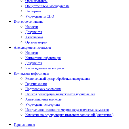
Организаторам
Общественным наблюдателям
Экспертам
Учреждениям СПО
Итоговое сочинение
Новости
Документы
Участникам
Организаторам
Апелляционная комиссия
Новости
Контактная информация
Документы
Часто задаваемые вопросы
Контактная информация
Региональный центр обработки информации
Горячие линии
Подготовка к экзаменам
Пункты регистрации выпускников прошлых лет
Апелляционная комиссия
Учреждения экстерната
Центральная психолого-медико-педагогическая комиссия
Комиссия по перепроверке итоговых сочинений (изложений)
Горячая линия