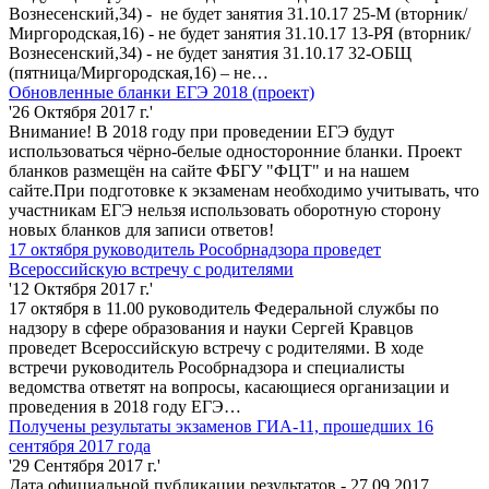
Вознесенский,34) - не будет занятия 31.10.17 25-М (вторник/
Миргородская,16) - не будет занятия 31.10.17 13-РЯ (вторник/
Вознесенский,34) - не будет занятия 31.10.17 32-ОБЩ
(пятница/Миргородская,16) – не…
Обновленные бланки ЕГЭ 2018 (проект)
'26 Октября 2017 г.'
Внимание! В 2018 году при проведении ЕГЭ будут
использоваться чёрно-белые односторонние бланки. Проект
бланков размещён на сайте ФБГУ "ФЦТ" и на нашем
сайте.При подготовке к экзаменам необходимо учитывать, что
участникам ЕГЭ нельзя использовать оборотную сторону
новых бланков для записи ответов!
17 октября руководитель Рособрнадзора проведет
Всероссийскую встречу с родителями
'12 Октября 2017 г.'
17 октября в 11.00 руководитель Федеральной службы по
надзору в сфере образования и науки Сергей Кравцов
проведет Всероссийскую встречу с родителями. В ходе
встречи руководитель Рособрнадзора и специалисты
ведомства ответят на вопросы, касающиеся организации и
проведения в 2018 году ЕГЭ…
Получены результаты экзаменов ГИА-11, прошедших 16
сентября 2017 года
'29 Сентября 2017 г.'
Дата официальной публикации результатов - 27.09.2017.