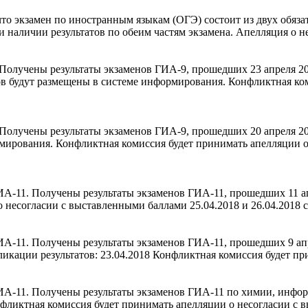
о экзамен по иностранным языкам (ОГЭ) состоит из двух обязат
и наличии результатов по обеим частям экзамена. Апелляция о 
олучены результаты экзаменов ГИА-9, прошедших 23 апреля 201
тов будут размещены в системе информирования. Конфликтная ко
олучены результаты экзаменов ГИА-9, прошедших 20 апреля 201
рмирования. Конфликтная комиссия будет принимать апелляции о
А-11. Получены результаты экзаменов ГИА-11, прошедших 11 ап
несогласии с выставленными баллами 25.04.2018 и 26.04.2018 с 1
-11. Получены результаты экзаменов ГИА-11, прошедших 9 апре
ликации результатов: 23.04.2018 Конфликтная комиссия будет 
А-11. Получены результаты экзаменов ГИА-11 по химии, информ
нфликтная комиссия будет принимать апелляции о несогласии с в