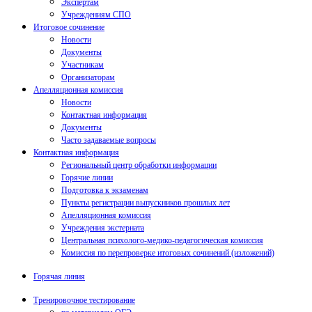
Экспертам
Учреждениям СПО
Итоговое сочинение
Новости
Документы
Участникам
Организаторам
Апелляционная комиссия
Новости
Контактная информация
Документы
Часто задаваемые вопросы
Контактная информация
Региональный центр обработки информации
Горячие линии
Подготовка к экзаменам
Пункты регистрации выпускников прошлых лет
Апелляционная комиссия
Учреждения экстерната
Центральная психолого-медико-педагогическая комиссия
Комиссия по перепроверке итоговых сочинений (изложений)
Горячая линия
Тренировочное тестирование