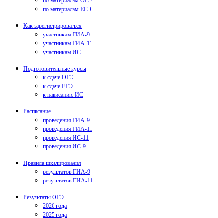
по материалам ОГЭ
по материалам ЕГЭ
Как зарегистрироваться
участникам ГИА-9
участникам ГИА-11
участникам ИС
Подготовительные курсы
к сдаче ОГЭ
к сдаче ЕГЭ
к написанию ИС
Расписание
проведения ГИА-9
проведения ГИА-11
проведения ИС-11
проведения ИС-9
Правила шкалирования
результатов ГИА-9
результатов ГИА-11
Результаты ОГЭ
2026 года
2025 года