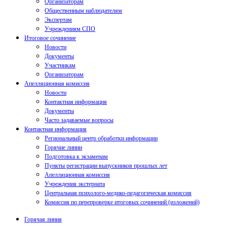
Организаторам
Общественным наблюдателям
Экспертам
Учреждениям СПО
Итоговое сочинение
Новости
Документы
Участникам
Организаторам
Апелляционная комиссия
Новости
Контактная информация
Документы
Часто задаваемые вопросы
Контактная информация
Региональный центр обработки информации
Горячие линии
Подготовка к экзаменам
Пункты регистрации выпускников прошлых лет
Апелляционная комиссия
Учреждения экстерната
Центральная психолого-медико-педагогическая комиссия
Комиссия по перепроверке итоговых сочинений (изложений)
Горячая линия