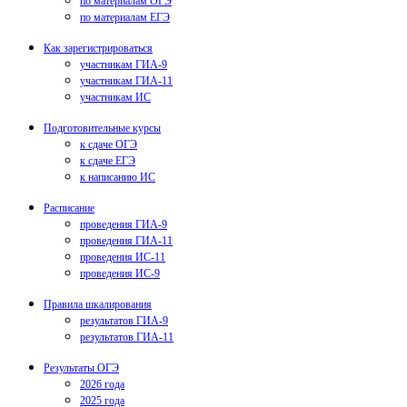
по материалам ОГЭ
по материалам ЕГЭ
Как зарегистрироваться
участникам ГИА-9
участникам ГИА-11
участникам ИС
Подготовительные курсы
к сдаче ОГЭ
к сдаче ЕГЭ
к написанию ИС
Расписание
проведения ГИА-9
проведения ГИА-11
проведения ИС-11
проведения ИС-9
Правила шкалирования
результатов ГИА-9
результатов ГИА-11
Результаты ОГЭ
2026 года
2025 года