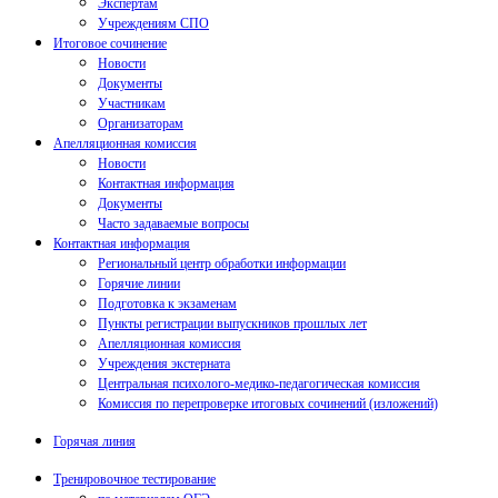
Экспертам
Учреждениям СПО
Итоговое сочинение
Новости
Документы
Участникам
Организаторам
Апелляционная комиссия
Новости
Контактная информация
Документы
Часто задаваемые вопросы
Контактная информация
Региональный центр обработки информации
Горячие линии
Подготовка к экзаменам
Пункты регистрации выпускников прошлых лет
Апелляционная комиссия
Учреждения экстерната
Центральная психолого-медико-педагогическая комиссия
Комиссия по перепроверке итоговых сочинений (изложений)
Горячая линия
Тренировочное тестирование