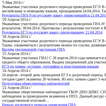
'5 Мая 2014 г.'
Уважаемые участники досрочного периода проведения ЕГЭ! В с
английскому и немецкому языкам, проходившим 24.04.2014. Та
Результаты ГИА-9 по русскому языку, проводившейся 21.04.201
'29 Апреля 2014 г.'
Уважаемые участники досрочного периода проведения ГИА-9! 
результатов: 30.04.2014. Протоколы с результатами поступят 
Результаты ЕГЭ по русскому языку, проходившему 21.04.2014
'28 Апреля 2014 г.'
Уважаемые участники досрочного периода проведения ЕГЭ! В с
Также, ознакомиться с результатами можно по ссылке, размеще
Выдача уведомлений участникам ГИА
'25 Апреля 2014 г.'
Уважаемые участники ГИА! С 28 апреля 2014 года начинается 
среднего общего образования. Выдача уведомлений для участи
ЕГЭ по химии, истории, географии и иностранным языкам
'24 Апреля 2014 г.'
24 апреля - второй день проведения ЕГЭ в досрочный период. 
сегодня сдают экзамены 20 человек. Из них: химию сдают 3 че
Подготовка общественных наблюдателей
'22 Апреля 2014 г.'
Уважаемые общественные наблюдатели! ГБОУ ДПО ЦПКС СПб "Р
наблюдения за проведением экзаменов в ППЭ. Данный ресурс 
государственной итоговой…
Начало досрочного периода проведения ГИА