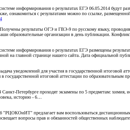
истеме информирования о результатах ЕГЭ 06.05.2014 будут ра
кже, ознакомиться с результатами можно по ссылке, размещенно
4
Получены результаты ОГЭ и ГВЭ-9 по русскому языку, проводи
в Ваши образовательные организации в день публикации. Конфли
истеме информирования о результатах ЕГЭ размещены результаты
нной на главной странице нашего сайта. Дата официальной публ
выдача уведомлений для участия в государственной итоговой ат
я в государственной итоговой аттестации по образовательным 
В Санкт-Петербурге проходят экзамены по 5 предметам: химия, и
ловека, историю - 6…
ЦОКОиИТ" предлагает вам воспользоваться дистанционным ресу
освещает вопросы прав и обязанностей общественных наблюдате