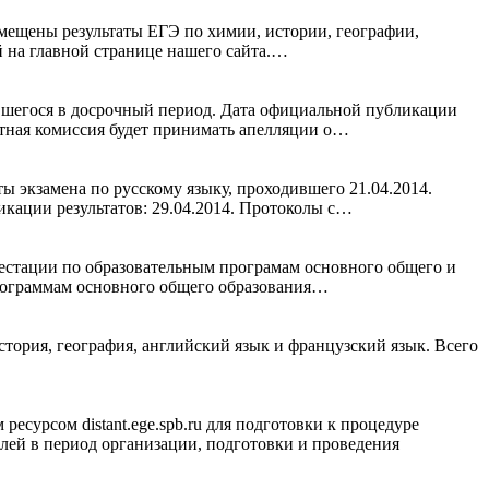
змещены результаты ЕГЭ по химии, истории, географии,
й на главной странице нашего сайта.…
вшегося в досрочный период. Дата официальной публикации
ктная комиссия будет принимать апелляции о…
 экзамена по русскому языку, проходившего 21.04.2014.
икации результатов: 29.04.2014. Протоколы с…
тестации по образовательным програмам основного общего и
программам основного общего образования…
стория, география, английский язык и французский язык. Всего
рсом distant.ege.spb.ru для подготовки к процедуре
лей в период организации, подготовки и проведения