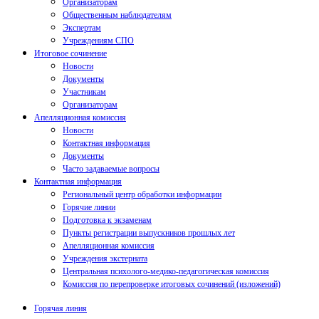
Организаторам
Общественным наблюдателям
Экспертам
Учреждениям СПО
Итоговое сочинение
Новости
Документы
Участникам
Организаторам
Апелляционная комиссия
Новости
Контактная информация
Документы
Часто задаваемые вопросы
Контактная информация
Региональный центр обработки информации
Горячие линии
Подготовка к экзаменам
Пункты регистрации выпускников прошлых лет
Апелляционная комиссия
Учреждения экстерната
Центральная психолого-медико-педагогическая комиссия
Комиссия по перепроверке итоговых сочинений (изложений)
Горячая линия