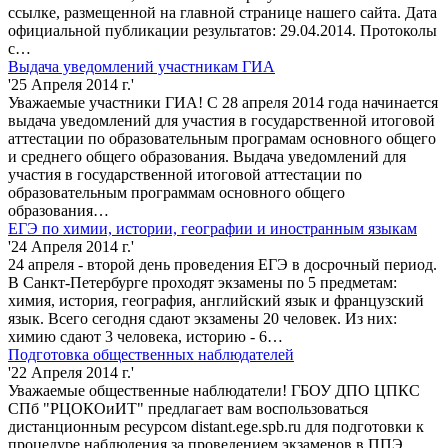
ссылке, размещенной на главной странице нашего сайта. Дата
официальной публикации результатов: 29.04.2014. Протоколы
с…
Выдача уведомлений участникам ГИА
'25 Апреля 2014 г.'
Уважаемые участники ГИА! С 28 апреля 2014 года начинается
выдача уведомлений для участия в государственной итоговой
аттестации по образовательным програмам основного общего
и среднего общего образования. Выдача уведомлений для
участия в государственной итоговой аттестации по
образовательным программам основного общего
образования…
ЕГЭ по химии, истории, географии и иностранным языкам
'24 Апреля 2014 г.'
24 апреля - второй день проведения ЕГЭ в досрочный период.
В Санкт-Петербурге проходят экзамены по 5 предметам:
химия, история, география, английский язык и французский
язык. Всего сегодня сдают экзамены 20 человек. Из них:
химию сдают 3 человека, историю - 6…
Подготовка общественных наблюдателей
'22 Апреля 2014 г.'
Уважаемые общественные наблюдатели! ГБОУ ДПО ЦПКС
СПб "РЦОКОиИТ" предлагает вам воспользоваться
дистанционным ресурсом distant.ege.spb.ru для подготовки к
процедуре наблюдения за проведением экзаменов в ППЭ.