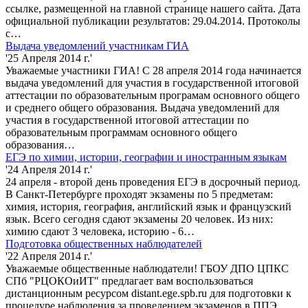
ссылке, размещенной на главной странице нашего сайта. Дата
официальной публикации результатов: 29.04.2014. Протоколы
с…
Выдача уведомлений участникам ГИА
'25 Апреля 2014 г.'
Уважаемые участники ГИА! С 28 апреля 2014 года начинается
выдача уведомлений для участия в государственной итоговой
аттестации по образовательным програмам основного общего
и среднего общего образования. Выдача уведомлений для
участия в государственной итоговой аттестации по
образовательным программам основного общего
образования…
ЕГЭ по химии, истории, географии и иностранным языкам
'24 Апреля 2014 г.'
24 апреля - второй день проведения ЕГЭ в досрочный период.
В Санкт-Петербурге проходят экзамены по 5 предметам:
химия, история, география, английский язык и французский
язык. Всего сегодня сдают экзамены 20 человек. Из них:
химию сдают 3 человека, историю - 6…
Подготовка общественных наблюдателей
'22 Апреля 2014 г.'
Уважаемые общественные наблюдатели! ГБОУ ДПО ЦПКС
СПб "РЦОКОиИТ" предлагает вам воспользоваться
дистанционным ресурсом distant.ege.spb.ru для подготовки к
процедуре наблюдения за проведением экзаменов в ППЭ.