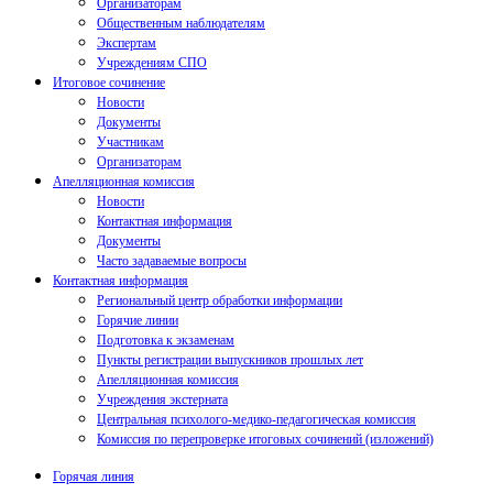
Организаторам
Общественным наблюдателям
Экспертам
Учреждениям СПО
Итоговое сочинение
Новости
Документы
Участникам
Организаторам
Апелляционная комиссия
Новости
Контактная информация
Документы
Часто задаваемые вопросы
Контактная информация
Региональный центр обработки информации
Горячие линии
Подготовка к экзаменам
Пункты регистрации выпускников прошлых лет
Апелляционная комиссия
Учреждения экстерната
Центральная психолого-медико-педагогическая комиссия
Комиссия по перепроверке итоговых сочинений (изложений)
Горячая линия