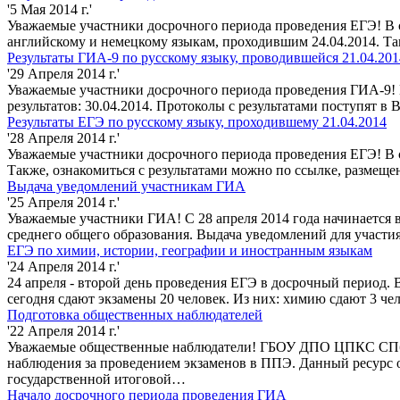
'5 Мая 2014 г.'
Уважаемые участники досрочного периода проведения ЕГЭ! В с
английскому и немецкому языкам, проходившим 24.04.2014. Та
Результаты ГИА-9 по русскому языку, проводившейся 21.04.201
'29 Апреля 2014 г.'
Уважаемые участники досрочного периода проведения ГИА-9! 
результатов: 30.04.2014. Протоколы с результатами поступят 
Результаты ЕГЭ по русскому языку, проходившему 21.04.2014
'28 Апреля 2014 г.'
Уважаемые участники досрочного периода проведения ЕГЭ! В с
Также, ознакомиться с результатами можно по ссылке, размеще
Выдача уведомлений участникам ГИА
'25 Апреля 2014 г.'
Уважаемые участники ГИА! С 28 апреля 2014 года начинается 
среднего общего образования. Выдача уведомлений для участи
ЕГЭ по химии, истории, географии и иностранным языкам
'24 Апреля 2014 г.'
24 апреля - второй день проведения ЕГЭ в досрочный период. 
сегодня сдают экзамены 20 человек. Из них: химию сдают 3 че
Подготовка общественных наблюдателей
'22 Апреля 2014 г.'
Уважаемые общественные наблюдатели! ГБОУ ДПО ЦПКС СПб "Р
наблюдения за проведением экзаменов в ППЭ. Данный ресурс 
государственной итоговой…
Начало досрочного периода проведения ГИА