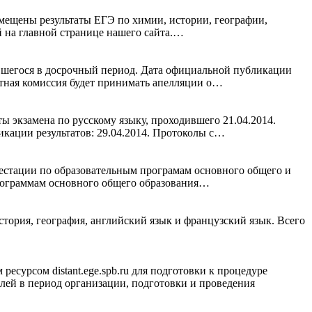
змещены результаты ЕГЭ по химии, истории, географии,
й на главной странице нашего сайта.…
вшегося в досрочный период. Дата официальной публикации
ктная комиссия будет принимать апелляции о…
 экзамена по русскому языку, проходившего 21.04.2014.
икации результатов: 29.04.2014. Протоколы с…
тестации по образовательным програмам основного общего и
программам основного общего образования…
стория, география, английский язык и французский язык. Всего
рсом distant.ege.spb.ru для подготовки к процедуре
лей в период организации, подготовки и проведения