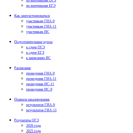
по материалам ОГЭ
по материалам ЕГЭ
Как зарегистрироваться
участникам ГИА-9
участникам ГИА-11
участникам ИС
Подготовительные курсы
к сдаче ОГЭ
к сдаче ЕГЭ
к написанию ИС
Расписание
проведения ГИА-9
проведения ГИА-11
проведения ИС-11
проведения ИС-9
Правила шкалирования
результатов ГИА-9
результатов ГИА-11
Результаты ОГЭ
2026 года
2025 года