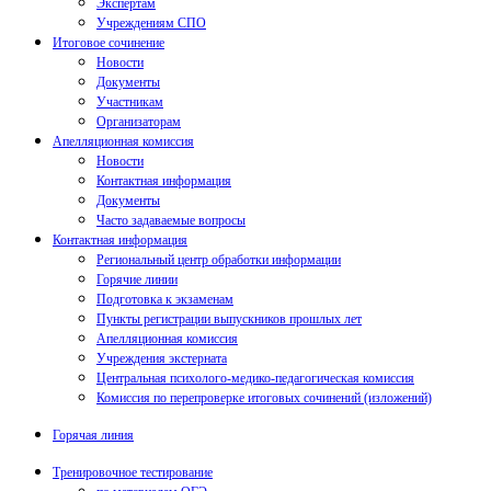
Экспертам
Учреждениям СПО
Итоговое сочинение
Новости
Документы
Участникам
Организаторам
Апелляционная комиссия
Новости
Контактная информация
Документы
Часто задаваемые вопросы
Контактная информация
Региональный центр обработки информации
Горячие линии
Подготовка к экзаменам
Пункты регистрации выпускников прошлых лет
Апелляционная комиссия
Учреждения экстерната
Центральная психолого-медико-педагогическая комиссия
Комиссия по перепроверке итоговых сочинений (изложений)
Горячая линия
Тренировочное тестирование