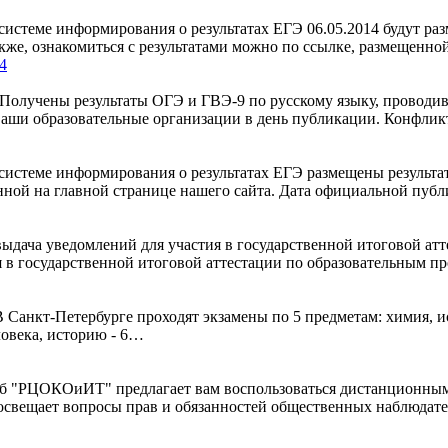
истеме информирования о результатах ЕГЭ 06.05.2014 будут ра
кже, ознакомиться с результатами можно по ссылке, размещенно
4
Получены результаты ОГЭ и ГВЭ-9 по русскому языку, проводи
в Ваши образовательные организации в день публикации. Конфли
истеме информирования о результатах ЕГЭ размещены результаты
нной на главной странице нашего сайта. Дата официальной публ
выдача уведомлений для участия в государственной итоговой ат
я в государственной итоговой аттестации по образовательным 
В Санкт-Петербурге проходят экзамены по 5 предметам: химия, и
ловека, историю - 6…
ЦОКОиИТ" предлагает вам воспользоваться дистанционным ресу
освещает вопросы прав и обязанностей общественных наблюдате