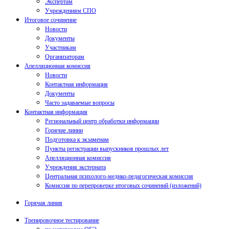
Экспертам
Учреждениям СПО
Итоговое сочинение
Новости
Документы
Участникам
Организаторам
Апелляционная комиссия
Новости
Контактная информация
Документы
Часто задаваемые вопросы
Контактная информация
Региональный центр обработки информации
Горячие линии
Подготовка к экзаменам
Пункты регистрации выпускников прошлых лет
Апелляционная комиссия
Учреждения экстерната
Центральная психолого-медико-педагогическая комиссия
Комиссия по перепроверке итоговых сочинений (изложений)
Горячая линия
Тренировочное тестирование