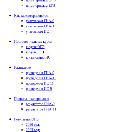
по материалам ОГЭ
по материалам ЕГЭ
Как зарегистрироваться
участникам ГИА-9
участникам ГИА-11
участникам ИС
Подготовительные курсы
к сдаче ОГЭ
к сдаче ЕГЭ
к написанию ИС
Расписание
проведения ГИА-9
проведения ГИА-11
проведения ИС-11
проведения ИС-9
Правила шкалирования
результатов ГИА-9
результатов ГИА-11
Результаты ОГЭ
2026 года
2025 года