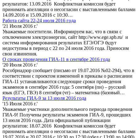
результатов: 13.09.2016 Конфликтная комиссия будет
принимать апелляции о несогласии с выставленными баллами
14.09.2016 и 15.09.2016 с 10:30…
Работа сайта 22-24 июля 2016 года
'21 Июля 2016 г.'
Уважаемые посетители. Информируем вас, что в связи с
отключением электроэнергии, сайт http://www.ege.spb.ru/ и
система информирования результатах ЕГЭ/ОГЭ будут
недоступны в период с 22 по 24 июля 2016 года. Приносим
свои извинения.
О сроках проведения ГИА-11 в сентябре 2016 года
'20 Июля 2016 г.'
Рособрнадзор сообщает (письмо от 19.07.2016 №02-294), что в
соответствии с проектом изменений в приказы о расписании
ГИА-11 устанавливаются следующие сроки проведения
экзаменов в сентябре 2016 года: 5 сентября (пн) – русский
язык (ЕГЭ, ГВЭ) 8 сентября (чт) – математика (базовый…
Результаты ГИА-9 за 13 июля 2016 года
'15 Июля 2016 г.'
Уважаемые участники дополнительного периода проведения
ГИА-9! Получены результаты экзаменов ГИА-9, прошедших
13 июля 2016 года. Дата официальной публикации
результатов: 18.07.2016 Конфликтная комиссия будет
принимать апелляции о несогласии с выставленными баллами
19.07.2016 и 20.07.2016 с 10:30 до 17:30 (обед с 13:00 до 14:00)