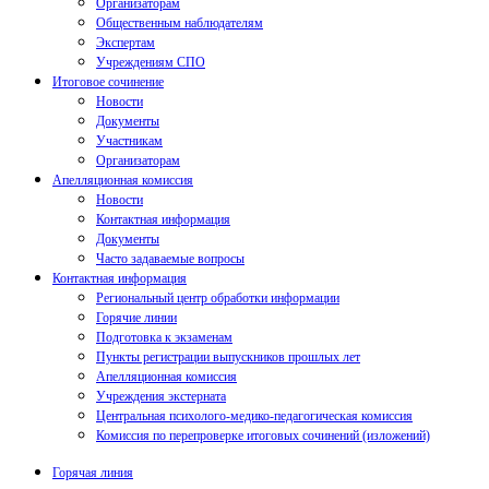
Организаторам
Общественным наблюдателям
Экспертам
Учреждениям СПО
Итоговое сочинение
Новости
Документы
Участникам
Организаторам
Апелляционная комиссия
Новости
Контактная информация
Документы
Часто задаваемые вопросы
Контактная информация
Региональный центр обработки информации
Горячие линии
Подготовка к экзаменам
Пункты регистрации выпускников прошлых лет
Апелляционная комиссия
Учреждения экстерната
Центральная психолого-медико-педагогическая комиссия
Комиссия по перепроверке итоговых сочинений (изложений)
Горячая линия