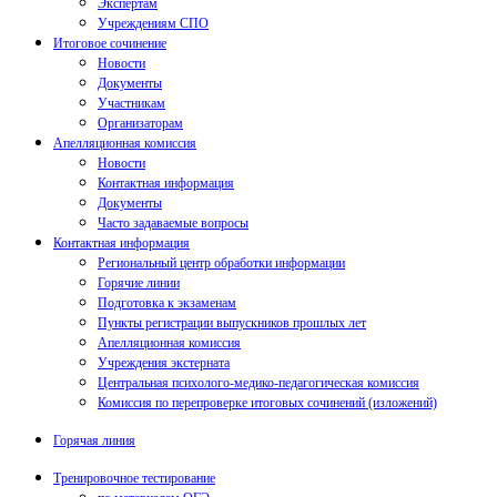
Экспертам
Учреждениям СПО
Итоговое сочинение
Новости
Документы
Участникам
Организаторам
Апелляционная комиссия
Новости
Контактная информация
Документы
Часто задаваемые вопросы
Контактная информация
Региональный центр обработки информации
Горячие линии
Подготовка к экзаменам
Пункты регистрации выпускников прошлых лет
Апелляционная комиссия
Учреждения экстерната
Центральная психолого-медико-педагогическая комиссия
Комиссия по перепроверке итоговых сочинений (изложений)
Горячая линия
Тренировочное тестирование