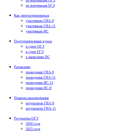
по материалам ОГЭ
по материалам ЕГЭ
Как зарегистрироваться
участникам ГИА-9
участникам ГИА-11
участникам ИС
Подготовительные курсы
к сдаче ОГЭ
к сдаче ЕГЭ
к написанию ИС
Расписание
проведения ГИА-9
проведения ГИА-11
проведения ИС-11
проведения ИС-9
Правила шкалирования
результатов ГИА-9
результатов ГИА-11
Результаты ОГЭ
2026 года
2025 года