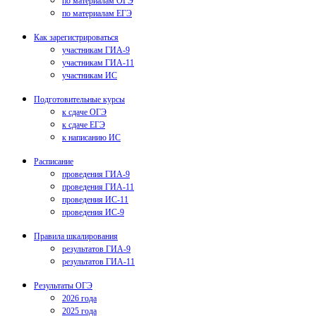
по материалам ОГЭ
по материалам ЕГЭ
Как зарегистрироваться
участникам ГИА-9
участникам ГИА-11
участникам ИС
Подготовительные курсы
к сдаче ОГЭ
к сдаче ЕГЭ
к написанию ИС
Расписание
проведения ГИА-9
проведения ГИА-11
проведения ИС-11
проведения ИС-9
Правила шкалирования
результатов ГИА-9
результатов ГИА-11
Результаты ОГЭ
2026 года
2025 года