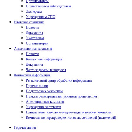
Организаторам
Общественным наблюдателям
Экспертам
Учреждениям СПО
Итоговое сочинение
Новости
Документы
Участникам
Организаторам
Апелляционная комиссия
Новости
Контактная информация
Документы
Часто задаваемые вопросы
Контактная информация
Региональный центр обработки информации
Горячие линии
Подготовка к экзаменам
Пункты регистрации выпускников прошлых лет
Апелляционная комиссия
Учреждения экстерната
Центральная психолого-медико-педагогическая комиссия
Комиссия по перепроверке итоговых сочинений (изложений)
Горячая линия