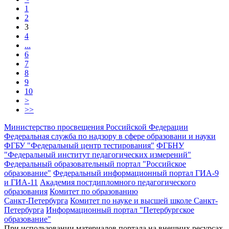
1
2
3
4
...
6
7
8
9
10
>
>>
Министерство просвещения Российской Федерации
Федеральная служба по надзору в сфере образовани и науки
ФГБУ "Федеральный центр тестирования"
ФГБНУ
"Федеральный институт педагогических измерений"
Федеральный образовательный портал "Российское
образование"
Федеральный информационный портал ГИА-9
и ГИА-11
Академия постдипломного педагогического
образования
Комитет по образованию
Санкт-Петербурга
Комитет по науке и высшей школе Санкт-
Петербурга
Информационный портал "Петербургское
образование"
При использовании материалов портала на внешних ресурсах