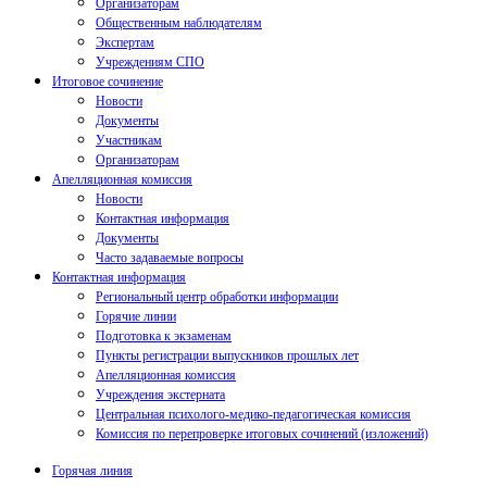
Организаторам
Общественным наблюдателям
Экспертам
Учреждениям СПО
Итоговое сочинение
Новости
Документы
Участникам
Организаторам
Апелляционная комиссия
Новости
Контактная информация
Документы
Часто задаваемые вопросы
Контактная информация
Региональный центр обработки информации
Горячие линии
Подготовка к экзаменам
Пункты регистрации выпускников прошлых лет
Апелляционная комиссия
Учреждения экстерната
Центральная психолого-медико-педагогическая комиссия
Комиссия по перепроверке итоговых сочинений (изложений)
Горячая линия