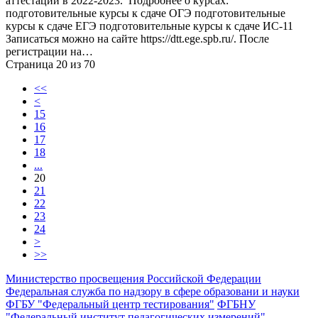
аттестации в 2022-2023. Подробнее о курсах:
подготовительные курсы к сдаче ОГЭ подготовительные
курсы к сдаче ЕГЭ подготовительные курсы к сдаче ИС-11
Записаться можно на сайте https://dtt.ege.spb.ru/. После
регистрации на…
Страница 20 из 70
<<
<
15
16
17
18
...
20
21
22
23
24
>
>>
Министерство просвещения Российской Федерации
Федеральная служба по надзору в сфере образовани и науки
ФГБУ "Федеральный центр тестирования"
ФГБНУ
"Федеральный институт педагогических измерений"