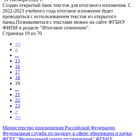
Создан открытый банк текстов для итогового изложения. С
2022-2023 учебного года итоговое изложение будет
проводиться с использованием текстов из открытого
банка.Познакомиться с текстами можно на сайте ФГБНУ
ФИПИ в разделе "Итоговое сочинение".
Страница 19 из 70
<<
<
...
15
16
17
18
19
...
21
22
23
>
>>
Министерство просвещения Российской Федерации
Федеральная служба по надзору в сфере образовани и науки
ФГБУ "Федеральный центр тестирования"
ФГБНУ