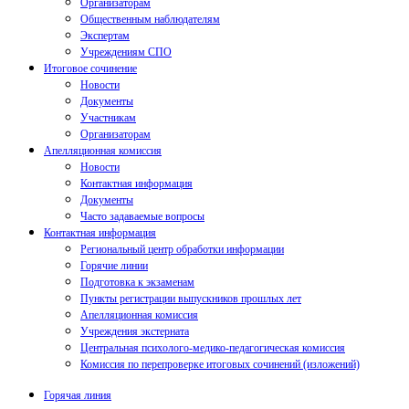
Организаторам
Общественным наблюдателям
Экспертам
Учреждениям СПО
Итоговое сочинение
Новости
Документы
Участникам
Организаторам
Апелляционная комиссия
Новости
Контактная информация
Документы
Часто задаваемые вопросы
Контактная информация
Региональный центр обработки информации
Горячие линии
Подготовка к экзаменам
Пункты регистрации выпускников прошлых лет
Апелляционная комиссия
Учреждения экстерната
Центральная психолого-медико-педагогическая комиссия
Комиссия по перепроверке итоговых сочинений (изложений)
Горячая линия