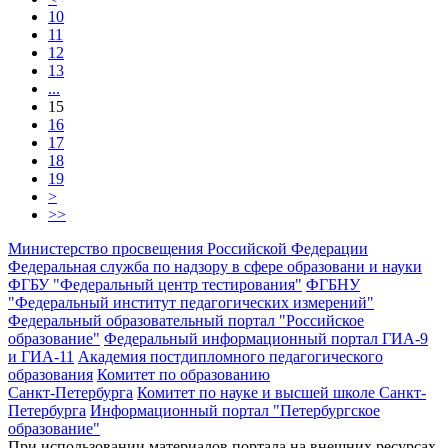
10
11
12
13
...
15
16
17
18
19
>
>>
Министерство просвещения Российской Федерации
Федеральная служба по надзору в сфере образовани и науки
ФГБУ "Федеральный центр тестирования"
ФГБНУ
"Федеральный институт педагогических измерений"
Федеральный образовательный портал "Российское
образование"
Федеральный информационный портал ГИА-9
и ГИА-11
Академия постдипломного педагогического
образования
Комитет по образованию
Санкт-Петербурга
Комитет по науке и высшей школе Санкт-
Петербурга
Информационный портал "Петербургское
образование"
При использовании материалов портала на внешних ресурсах