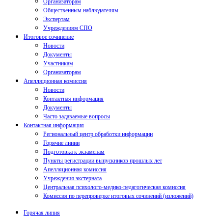
Организаторам
Общественным наблюдателям
Экспертам
Учреждениям СПО
Итоговое сочинение
Новости
Документы
Участникам
Организаторам
Апелляционная комиссия
Новости
Контактная информация
Документы
Часто задаваемые вопросы
Контактная информация
Региональный центр обработки информации
Горячие линии
Подготовка к экзаменам
Пункты регистрации выпускников прошлых лет
Апелляционная комиссия
Учреждения экстерната
Центральная психолого-медико-педагогическая комиссия
Комиссия по перепроверке итоговых сочинений (изложений)
Горячая линия