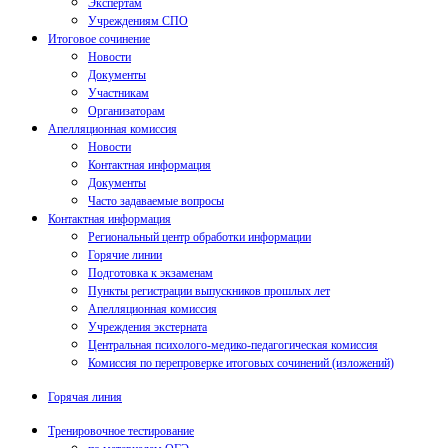
Экспертам
Учреждениям СПО
Итоговое сочинение
Новости
Документы
Участникам
Организаторам
Апелляционная комиссия
Новости
Контактная информация
Документы
Часто задаваемые вопросы
Контактная информация
Региональный центр обработки информации
Горячие линии
Подготовка к экзаменам
Пункты регистрации выпускников прошлых лет
Апелляционная комиссия
Учреждения экстерната
Центральная психолого-медико-педагогическая комиссия
Комиссия по перепроверке итоговых сочинений (изложений)
Горячая линия
Тренировочное тестирование