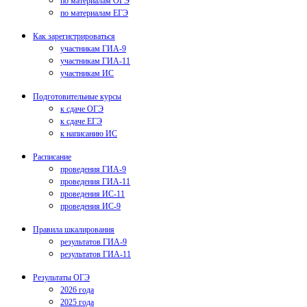
по материалам ОГЭ
по материалам ЕГЭ
Как зарегистрироваться
участникам ГИА-9
участникам ГИА-11
участникам ИС
Подготовительные курсы
к сдаче ОГЭ
к сдаче ЕГЭ
к написанию ИС
Расписание
проведения ГИА-9
проведения ГИА-11
проведения ИС-11
проведения ИС-9
Правила шкалирования
результатов ГИА-9
результатов ГИА-11
Результаты ОГЭ
2026 года
2025 года