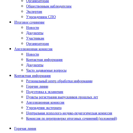
Организаторам
Общественным наблюдателям
Экспертам
Учреждениям СПО
Итоговое сочинение
Новости
Документы
Участникам
Организаторам
Апелляционная комиссия
Новости
Контактная информация
Документы
Часто задаваемые вопросы
Контактная информация
Региональный центр обработки информации
Горячие линии
Подготовка к экзаменам
Пункты регистрации выпускников прошлых лет
Апелляционная комиссия
Учреждения экстерната
Центральная психолого-медико-педагогическая комиссия
Комиссия по перепроверке итоговых сочинений (изложений)
Горячая линия