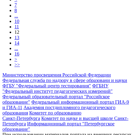
7
8
...
10
11
12
13
14
...
16
>
>>
Министерство просвещения Российской Федерации
Федеральная служба по надзору в сфере образовани и науки
ФГБУ "Федеральный центр тестирования"
ФГБНУ
"Федеральный институт педагогических измерений"
Федеральный образовательный портал "Российское
образование"
Федеральный информационный портал ГИА-9
и ГИА-11
Академия постдипломного педагогического
образования
Комитет по образованию
Санкт-Петербурга
Комитет по науке и высшей школе Санкт-
Петербурга
Информационный портал "Петербургское
образование"
При использовании материалов портала на внешних ресурсах