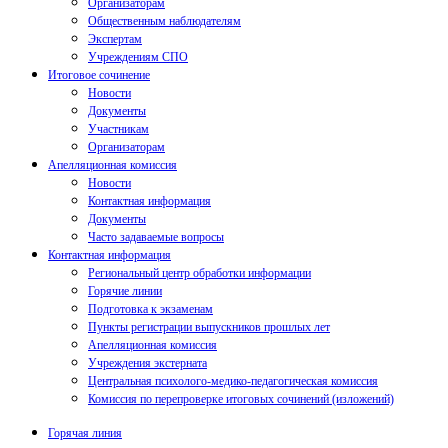
Организаторам
Общественным наблюдателям
Экспертам
Учреждениям СПО
Итоговое сочинение
Новости
Документы
Участникам
Организаторам
Апелляционная комиссия
Новости
Контактная информация
Документы
Часто задаваемые вопросы
Контактная информация
Региональный центр обработки информации
Горячие линии
Подготовка к экзаменам
Пункты регистрации выпускников прошлых лет
Апелляционная комиссия
Учреждения экстерната
Центральная психолого-медико-педагогическая комиссия
Комиссия по перепроверке итоговых сочинений (изложений)
Горячая линия