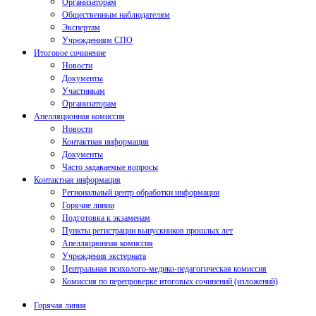
Организаторам
Общественным наблюдателям
Экспертам
Учреждениям СПО
Итоговое сочинение
Новости
Документы
Участникам
Организаторам
Апелляционная комиссия
Новости
Контактная информация
Документы
Часто задаваемые вопросы
Контактная информация
Региональный центр обработки информации
Горячие линии
Подготовка к экзаменам
Пункты регистрации выпускников прошлых лет
Апелляционная комиссия
Учреждения экстерната
Центральная психолого-медико-педагогическая комиссия
Комиссия по перепроверке итоговых сочинений (изложений)
Горячая линия