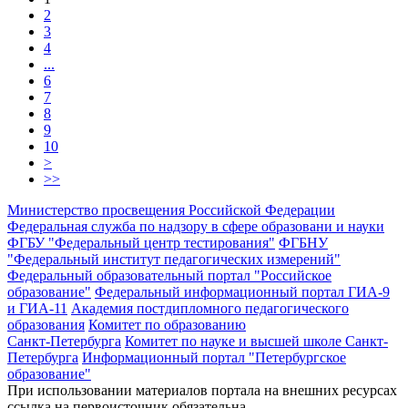
2
3
4
...
6
7
8
9
10
>
>>
Министерство просвещения Российской Федерации
Федеральная служба по надзору в сфере образовани и науки
ФГБУ "Федеральный центр тестирования"
ФГБНУ
"Федеральный институт педагогических измерений"
Федеральный образовательный портал "Российское
образование"
Федеральный информационный портал ГИА-9
и ГИА-11
Академия постдипломного педагогического
образования
Комитет по образованию
Санкт-Петербурга
Комитет по науке и высшей школе Санкт-
Петербурга
Информационный портал "Петербургское
образование"
При использовании материалов портала на внешних ресурсах
ссылка на первоисточник обязательна